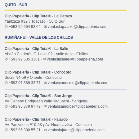
QUITO · SUR
Clip Papelería - Clip Total® - La Gatazo
Yantzaza #32 y Toacazo · Quito Sur
✆ +593 99 664 93 64 · ✉ ventaslagatazo@clippapeleria.com
RUMIÑAHUI · VALLE DE LOS CHILLOS
Clip Papelería - Clip Total® - La Salle
Abdón Calderón G, Local 02 · Valle de los Chillos
✆ +593 99 535 3361 · ✉ ventaslasalle@clippapeleria.com
Clip Papelería - Clip Total® - Conocoto
Sucre N4-59 y Oriente · Conocoto
✆ +593 97 889 33 77 · ✉ ventasconocoto@clippapeleria.com
Clip Papelería - Clip Total® - San Jorge
Av. General Enríquez y calle Yaguachi · Sangolquí
✆ +593 95 879 97 79 · ✉ ventassanjorge@clippapeleria.com
Clip Papelería - Clip Total® - Fajardo
Av. Panzaleos E10-58 y Av. Huancavilca · Conocoto
✆ +593 96 300 55 21 · ✉ ventasfajardo@clippapeleria.com