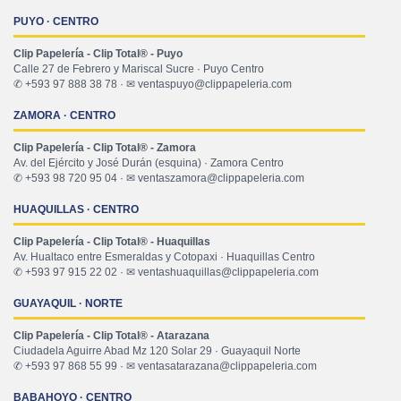
PUYO · CENTRO
Clip Papelería - Clip Total® - Puyo
Calle 27 de Febrero y Mariscal Sucre · Puyo Centro
✆ +593 97 888 38 78 · ✉ ventaspuyo@clippapeleria.com
ZAMORA · CENTRO
Clip Papelería - Clip Total® - Zamora
Av. del Ejército y José Durán (esquina) · Zamora Centro
✆ +593 98 720 95 04 · ✉ ventaszamora@clippapeleria.com
HUAQUILLAS · CENTRO
Clip Papelería - Clip Total® - Huaquillas
Av. Hualtaco entre Esmeraldas y Cotopaxi · Huaquillas Centro
✆ +593 97 915 22 02 · ✉ ventashuaquillas@clippapeleria.com
GUAYAQUIL · NORTE
Clip Papelería - Clip Total® - Atarazana
Ciudadela Aguirre Abad Mz 120 Solar 29 · Guayaquil Norte
✆ +593 97 868 55 99 · ✉ ventasatarazana@clippapeleria.com
BABAHOYO · CENTRO