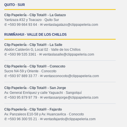
QUITO · SUR
Clip Papelería - Clip Total® - La Gatazo
Yantzaza #32 y Toacazo · Quito Sur
✆ +593 99 664 93 64 · ✉ ventaslagatazo@clippapeleria.com
RUMIÑAHUI · VALLE DE LOS CHILLOS
Clip Papelería - Clip Total® - La Salle
Abdón Calderón G, Local 02 · Valle de los Chillos
✆ +593 99 535 3361 · ✉ ventaslasalle@clippapeleria.com
Clip Papelería - Clip Total® - Conocoto
Sucre N4-59 y Oriente · Conocoto
✆ +593 97 889 33 77 · ✉ ventasconocoto@clippapeleria.com
Clip Papelería - Clip Total® - San Jorge
Av. General Enríquez y calle Yaguachi · Sangolquí
✆ +593 95 879 97 79 · ✉ ventassanjorge@clippapeleria.com
Clip Papelería - Clip Total® - Fajardo
Av. Panzaleos E10-58 y Av. Huancavilca · Conocoto
✆ +593 96 300 55 21 · ✉ ventasfajardo@clippapeleria.com