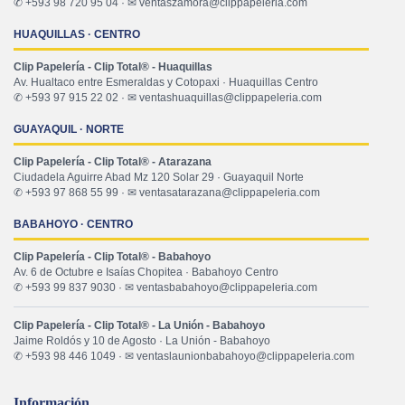
✆ +593 98 720 95 04 · ✉ ventaszamora@clippapeleria.com
HUAQUILLAS · CENTRO
Clip Papelería - Clip Total® - Huaquillas
Av. Hualtaco entre Esmeraldas y Cotopaxi · Huaquillas Centro
✆ +593 97 915 22 02 · ✉ ventashuaquillas@clippapeleria.com
GUAYAQUIL · NORTE
Clip Papelería - Clip Total® - Atarazana
Ciudadela Aguirre Abad Mz 120 Solar 29 · Guayaquil Norte
✆ +593 97 868 55 99 · ✉ ventasatarazana@clippapeleria.com
BABAHOYO · CENTRO
Clip Papelería - Clip Total® - Babahoyo
Av. 6 de Octubre e Isaías Chopitea · Babahoyo Centro
✆ +593 99 837 9030 · ✉ ventasbabahoyo@clippapeleria.com
Clip Papelería - Clip Total® - La Unión - Babahoyo
Jaime Roldós y 10 de Agosto · La Unión - Babahoyo
✆ +593 98 446 1049 · ✉ ventaslaunionbabahoyo@clippapeleria.com
Información