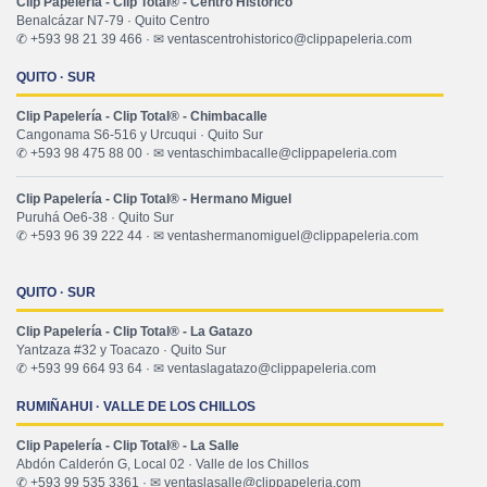
Clip Papelería - Clip Total® - Centro Histórico
Benalcázar N7-79 · Quito Centro
✆ +593 98 21 39 466 · ✉ ventascentrohistorico@clippapeleria.com
QUITO · SUR
Clip Papelería - Clip Total® - Chimbacalle
Cangonama S6-516 y Urcuqui · Quito Sur
✆ +593 98 475 88 00 · ✉ ventaschimbacalle@clippapeleria.com
Clip Papelería - Clip Total® - Hermano Miguel
Puruhá Oe6-38 · Quito Sur
✆ +593 96 39 222 44 · ✉ ventashermanomiguel@clippapeleria.com
QUITO · SUR
Clip Papelería - Clip Total® - La Gatazo
Yantzaza #32 y Toacazo · Quito Sur
✆ +593 99 664 93 64 · ✉ ventaslagatazo@clippapeleria.com
RUMIÑAHUI · VALLE DE LOS CHILLOS
Clip Papelería - Clip Total® - La Salle
Abdón Calderón G, Local 02 · Valle de los Chillos
✆ +593 99 535 3361 · ✉ ventaslasalle@clippapeleria.com