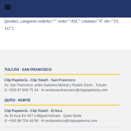
[product_categories orderby=”” order=”ASC” columns=”4″ ids=”111,
112″]
TULCÁN · SAN FRANCISCO
Clip Papelería - Clip Total® - San Francisco
Av. San Francisco, entre Gabriela Mistral y Rubén Darío · Tulcán
✆ +593 97 900 75 34 · ✉ ventassanfrancisco@clippapeleria.com
QUITO · NORTE
Clip Papelería - Clip Total® - El Inca
Av. El Inca E4-407 y Miguel Arévalo · Quito Norte
✆ +593 98 704 48 99 · ✉ ventaselinca@clippapeleria.com