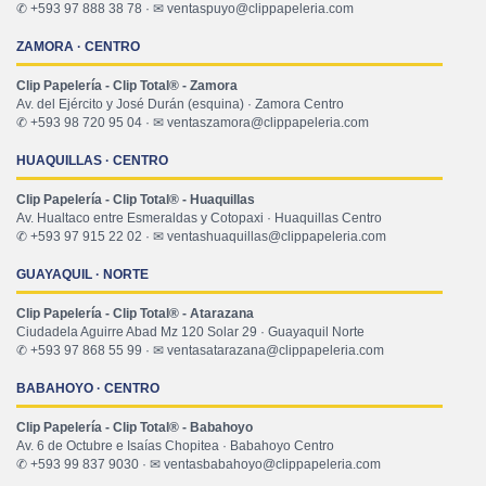
✆ +593 97 888 38 78 · ✉ ventaspuyo@clippapeleria.com
ZAMORA · CENTRO
Clip Papelería - Clip Total® - Zamora
Av. del Ejército y José Durán (esquina) · Zamora Centro
✆ +593 98 720 95 04 · ✉ ventaszamora@clippapeleria.com
HUAQUILLAS · CENTRO
Clip Papelería - Clip Total® - Huaquillas
Av. Hualtaco entre Esmeraldas y Cotopaxi · Huaquillas Centro
✆ +593 97 915 22 02 · ✉ ventashuaquillas@clippapeleria.com
GUAYAQUIL · NORTE
Clip Papelería - Clip Total® - Atarazana
Ciudadela Aguirre Abad Mz 120 Solar 29 · Guayaquil Norte
✆ +593 97 868 55 99 · ✉ ventasatarazana@clippapeleria.com
BABAHOYO · CENTRO
Clip Papelería - Clip Total® - Babahoyo
Av. 6 de Octubre e Isaías Chopitea · Babahoyo Centro
✆ +593 99 837 9030 · ✉ ventasbabahoyo@clippapeleria.com