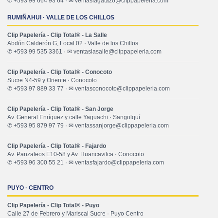
✆ +593 99 664 93 64 · ✉ ventaslagatazo@clippapeleria.com
RUMIÑAHUI · VALLE DE LOS CHILLOS
Clip Papelería - Clip Total® - La Salle
Abdón Calderón G, Local 02 · Valle de los Chillos
✆ +593 99 535 3361 · ✉ ventaslasalle@clippapeleria.com
Clip Papelería - Clip Total® - Conocoto
Sucre N4-59 y Oriente · Conocoto
✆ +593 97 889 33 77 · ✉ ventasconocoto@clippapeleria.com
Clip Papelería - Clip Total® - San Jorge
Av. General Enríquez y calle Yaguachi · Sangolquí
✆ +593 95 879 97 79 · ✉ ventassanjorge@clippapeleria.com
Clip Papelería - Clip Total® - Fajardo
Av. Panzaleos E10-58 y Av. Huancavilca · Conocoto
✆ +593 96 300 55 21 · ✉ ventasfajardo@clippapeleria.com
PUYO · CENTRO
Clip Papelería - Clip Total® - Puyo
Calle 27 de Febrero y Mariscal Sucre · Puyo Centro