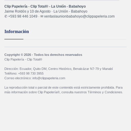
Clip Papelería - Clip Total® - La Unión - Babahoyo
Jaime Roldós y 10 de Agosto · La Unión - Babahoyo
✆ +593 98 446 1049 · ✉ ventaslaunionbabahoyo@clippapeleria.com
Información
Copyright © 2026 - Todos los derechos reservados
Clip Papelería - Clip Total®
Dirección: Ecuador, Quito DM, Centro Histórico, Benalcázar N7-79 y Manabí
Teléfono: +593 98 730 3955
Correo electrónico: info@clippapeleria.com
La reproducción total o parcial de este contenido está estrictamente prohibida. Para
más información sobre Clip Papelería®, consulta nuestros Términos y Condiciones.