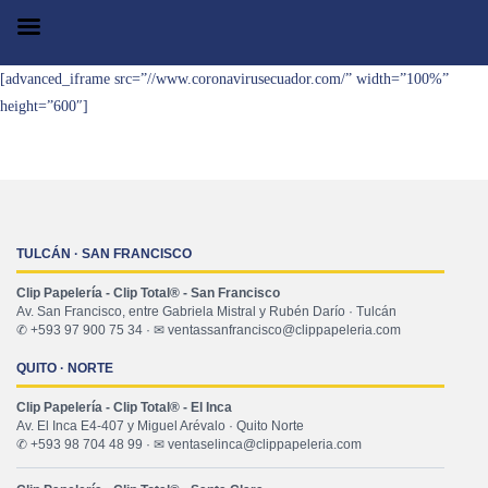
[advanced_iframe src=”//www.coronavirusecuador.com/” width=”100%”
height=”600″]
TULCÁN · SAN FRANCISCO
Clip Papelería - Clip Total® - San Francisco
Av. San Francisco, entre Gabriela Mistral y Rubén Darío · Tulcán
✆ +593 97 900 75 34 · ✉ ventassanfrancisco@clippapeleria.com
QUITO · NORTE
Clip Papelería - Clip Total® - El Inca
Av. El Inca E4-407 y Miguel Arévalo · Quito Norte
✆ +593 98 704 48 99 · ✉ ventaselinca@clippapeleria.com