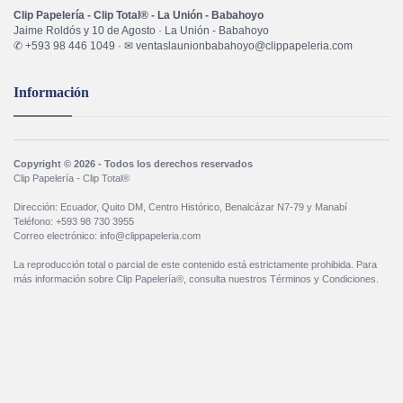
Clip Papelería - Clip Total® - La Unión - Babahoyo
Jaime Roldós y 10 de Agosto · La Unión - Babahoyo
✆ +593 98 446 1049 · ✉ ventaslaunionbabahoyo@clippapeleria.com
Información
Copyright © 2026 - Todos los derechos reservados
Clip Papelería - Clip Total®
Dirección: Ecuador, Quito DM, Centro Histórico, Benalcázar N7-79 y Manabí
Teléfono: +593 98 730 3955
Correo electrónico: info@clippapeleria.com
La reproducción total o parcial de este contenido está estrictamente prohibida. Para
más información sobre Clip Papelería®, consulta nuestros Términos y Condiciones.