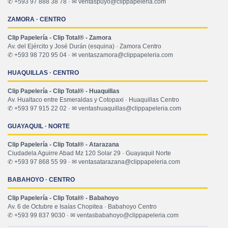
✆ +593 97 888 38 78 · ✉ ventaspuyo@clippapeleria.com
ZAMORA · CENTRO
Clip Papelería - Clip Total® - Zamora
Av. del Ejército y José Durán (esquina) · Zamora Centro
✆ +593 98 720 95 04 · ✉ ventaszamora@clippapeleria.com
HUAQUILLAS · CENTRO
Clip Papelería - Clip Total® - Huaquillas
Av. Hualtaco entre Esmeraldas y Cotopaxi · Huaquillas Centro
✆ +593 97 915 22 02 · ✉ ventashuaquillas@clippapeleria.com
GUAYAQUIL · NORTE
Clip Papelería - Clip Total® - Atarazana
Ciudadela Aguirre Abad Mz 120 Solar 29 · Guayaquil Norte
✆ +593 97 868 55 99 · ✉ ventasatarazana@clippapeleria.com
BABAHOYO · CENTRO
Clip Papelería - Clip Total® - Babahoyo
Av. 6 de Octubre e Isaías Chopitea · Babahoyo Centro
✆ +593 99 837 9030 · ✉ ventasbabahoyo@clippapeleria.com