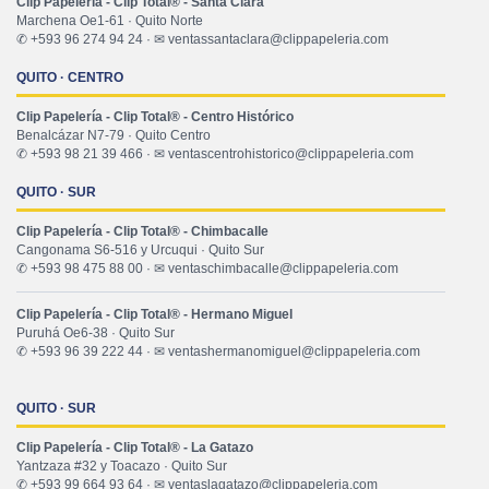
Clip Papelería - Clip Total® - Santa Clara
Marchena Oe1-61 · Quito Norte
✆ +593 96 274 94 24 · ✉ ventassantaclara@clippapeleria.com
QUITO · CENTRO
Clip Papelería - Clip Total® - Centro Histórico
Benalcázar N7-79 · Quito Centro
✆ +593 98 21 39 466 · ✉ ventascentrohistorico@clippapeleria.com
QUITO · SUR
Clip Papelería - Clip Total® - Chimbacalle
Cangonama S6-516 y Urcuqui · Quito Sur
✆ +593 98 475 88 00 · ✉ ventaschimbacalle@clippapeleria.com
Clip Papelería - Clip Total® - Hermano Miguel
Puruhá Oe6-38 · Quito Sur
✆ +593 96 39 222 44 · ✉ ventashermanomiguel@clippapeleria.com
QUITO · SUR
Clip Papelería - Clip Total® - La Gatazo
Yantzaza #32 y Toacazo · Quito Sur
✆ +593 99 664 93 64 · ✉ ventaslagatazo@clippapeleria.com