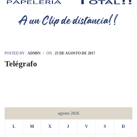
POSTED BY :
ADMIN
/
ON :
25 DE AGOSTO DE 2017
Telégrafo
agosto 2026
L
M
X
J
V
S
D