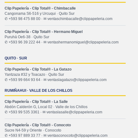
Clip Papelería - Clip Total® - Chimbacalle
Cangonama S6-516 y Urcuqui · Quito Sur
✆ +593 98 475 88 00 · ✉ ventaschimbacalle@clippapeleria.com
Clip Papelería - Clip Total® - Hermano Miguel
Puruhá Oe6-38 · Quito Sur
✆ +593 96 39 222 44 · ✉ ventashermanomiguel@clippapeleria.com
QUITO · SUR
Clip Papelería - Clip Total® - La Gatazo
Yantzaza #32 y Toacazo · Quito Sur
✆ +593 99 664 93 64 · ✉ ventaslagatazo@clippapeleria.com
RUMIÑAHUI · VALLE DE LOS CHILLOS
Clip Papelería - Clip Total® - La Salle
Abdón Calderón G, Local 02 · Valle de los Chillos
✆ +593 99 535 3361 · ✉ ventaslasalle@clippapeleria.com
Clip Papelería - Clip Total® - Conocoto
Sucre N4-59 y Oriente · Conocoto
✆ +593 97 889 33 77 · ✉ ventasconocoto@clippapeleria.com