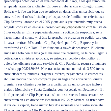
aprendizajes obtenidos en el área comercial de Kiwy, a los que sumó una
estupenda atención al cliente. Empezó a trabajar con el Colegio Simón
Bolívar y le fue tan bien que se enfocó en desarrollar un servicio que se
convirtió en el más solicitado por los padres de familia: nos referimos a
Clip Express, lanzado en el 2005 y que aún sigue teniendo muy buena
acogida: consiste en enviar al correo
ventas@clippapeleria.com
la lista de
útiles escolares. En la papelería elaboran la cotización respectiva, se la
hacen llegar al cliente y, si éste la aprueba, le preparan su pedido para que
lo vaya a retirar. Más tarde, Clip Papelería pulió Clip Express y lo
transformó en Clip Total. Éste funciona a través de whatsapp. El cliente
envía una foto con la lista (o el material que requiere), se le hace llegar la
cotización y, si ésta es aprobada, se entrega el pedido a domicilio. Si
quiere beneficiarse con este servicio de Clip Papelería, recurra al número
de whatsapp 0982139466. Nuestra socia cuenta con más de 3.500 ítems
entre cuadernos, pinturas, crayones, esferos, pegamentos, instrumentos,
etc. Una noticia que nos comparte por su trigésimo aniversario: quiere
premiar a sus clientes y les invita a participar en un sorteo que incluye
viajes a Mompiche y Punta Centinela, con hospedaje en Decameron. El
local principal de Clip Papelería, así como su sucursal más cercana, se
encuentran en esta dirección: Benalcázar N7-79 y Manabí. Si usted vive
al sur de la capital, tiene suerte: hay dos sucursales de nuestra socia ahí.
El próximo plan de Clip Papelería es extender sus servicios en todo