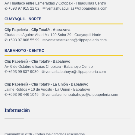
Av. Hualtaco entre Esmeraldas y Cotopaxi · Huaquillas Centro
✆ +593 97 915 22 02 · ✉ ventashuaquillas@clippapeleria.com
GUAYAQUIL · NORTE
Clip Papelería - Clip Total® - Atarazana
Ciudadela Aguirre Abad Mz 120 Solar 29 · Guayaquil Norte
✆ +593 97 868 55 99 · ✉ ventasatarazana@clippapeleria.com
BABAHOYO · CENTRO
Clip Papelería - Clip Total® - Babahoyo
Av. 6 de Octubre e Isaías Chopitea · Babahoyo Centro
✆ +593 99 837 9030 · ✉ ventasbabahoyo@clippapeleria.com
Clip Papelería - Clip Total® - La Unión - Babahoyo
Jaime Roldós y 10 de Agosto · La Unión - Babahoyo
✆ +593 98 446 1049 · ✉ ventaslaunionbabahoyo@clippapeleria.com
Información
Copyright © 2026 - Todos los derechos reservados