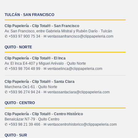
TULCÁN · SAN FRANCISCO
Clip Papelería - Clip Total® - San Francisco
Av. San Francisco, entre Gabriela Mistral y Rubén Darío · Tulcán
✆ +593 97 900 75 34 · ✉ ventassanfrancisco@clippapeleria.com
QUITO · NORTE
Clip Papelería - Clip Total® - El Inca
Av. El Inca E4-407 y Miguel Arévalo · Quito Norte
✆ +593 98 704 48 99 · ✉ ventaselinca@clippapeleria.com
Clip Papelería - Clip Total® - Santa Clara
Marchena Oe1-61 · Quito Norte
✆ +593 96 274 94 24 · ✉ ventassantaclara@clippapeleria.com
QUITO · CENTRO
Clip Papelería - Clip Total® - Centro Histórico
Benalcázar N7-79 · Quito Centro
✆ +593 98 21 39 466 · ✉ ventascentrohistorico@clippapeleria.com
QUITO · SUR