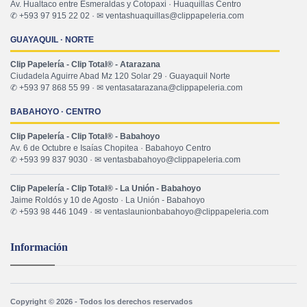
Av. Hualtaco entre Esmeraldas y Cotopaxi · Huaquillas Centro
✆ +593 97 915 22 02 · ✉ ventashuaquillas@clippapeleria.com
GUAYAQUIL · NORTE
Clip Papelería - Clip Total® - Atarazana
Ciudadela Aguirre Abad Mz 120 Solar 29 · Guayaquil Norte
✆ +593 97 868 55 99 · ✉ ventasatarazana@clippapeleria.com
BABAHOYO · CENTRO
Clip Papelería - Clip Total® - Babahoyo
Av. 6 de Octubre e Isaías Chopitea · Babahoyo Centro
✆ +593 99 837 9030 · ✉ ventasbabahoyo@clippapeleria.com
Clip Papelería - Clip Total® - La Unión - Babahoyo
Jaime Roldós y 10 de Agosto · La Unión - Babahoyo
✆ +593 98 446 1049 · ✉ ventaslaunionbabahoyo@clippapeleria.com
Información
Copyright © 2026 - Todos los derechos reservados