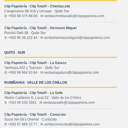
Clip Papelería - Clip Total® - Chimbacalle
Cangonama S6-516 y Urcuqui · Quito Sur
✆ +593 98 475 88 00 · ✉ ventaschimbacalle@clippapeleria.com
Clip Papelería - Clip Total® - Hermano Miguel
Puruhá Oe6-38 · Quito Sur
✆ +593 96 39 222 44 · ✉ ventashermanomiguel@clippapeleria.com
QUITO · SUR
Clip Papelería - Clip Total® - La Gatazo
Yantzaza #32 y Toacazo · Quito Sur
✆ +593 99 664 93 64 · ✉ ventaslagatazo@clippapeleria.com
RUMIÑAHUI · VALLE DE LOS CHILLOS
Clip Papelería - Clip Total® - La Salle
Abdón Calderón G, Local 02 · Valle de los Chillos
✆ +593 99 535 3361 · ✉ ventaslasalle@clippapeleria.com
Clip Papelería - Clip Total® - Conocoto
Sucre N4-59 y Oriente · Conocoto
✆ +593 97 889 33 77 · ✉ ventasconocoto@clippapeleria.com