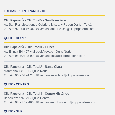
TULCÁN · SAN FRANCISCO
Clip Papelería - Clip Total® - San Francisco
Av. San Francisco, entre Gabriela Mistral y Rubén Darío · Tulcán
✆ +593 97 900 75 34 · ✉ ventassanfrancisco@clippapeleria.com
QUITO · NORTE
Clip Papelería - Clip Total® - El Inca
Av. El Inca E4-407 y Miguel Arévalo · Quito Norte
✆ +593 98 704 48 99 · ✉ ventaselinca@clippapeleria.com
Clip Papelería - Clip Total® - Santa Clara
Marchena Oe1-61 · Quito Norte
✆ +593 96 274 94 24 · ✉ ventassantaclara@clippapeleria.com
QUITO · CENTRO
Clip Papelería - Clip Total® - Centro Histórico
Benalcázar N7-79 · Quito Centro
✆ +593 98 21 39 466 · ✉ ventascentrohistorico@clippapeleria.com
QUITO · SUR